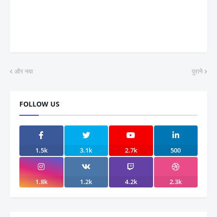
और नया
पुराने
FOLLOW US
1.5k
3.1k
2.7k
500
1.8k
1.2k
4.2k
2.3k