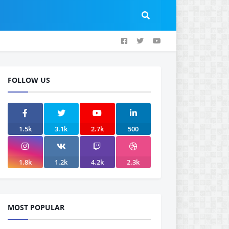
FOLLOW US
1.5k
3.1k
2.7k
500
1.8k
1.2k
4.2k
2.3k
MOST POPULAR