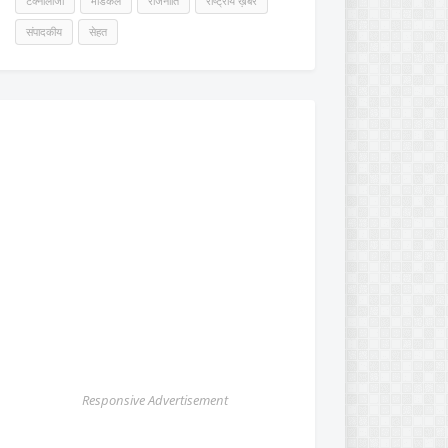
टेक्नोलॉजी
मेडिकल
राजनीति
राष्ट्रीय ख़बर
संपादकीय
सेहत
Responsive Advertisement