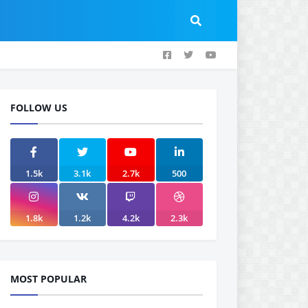
FOLLOW US
1.5k
3.1k
2.7k
500
1.8k
1.2k
4.2k
2.3k
MOST POPULAR