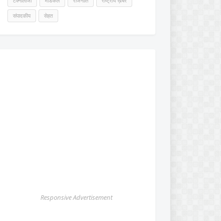
टेक्नोलॉजी
मेडिकल
राजनीति
राष्ट्रीय ख़बर
संपादकीय
सेहत
Responsive Advertisement