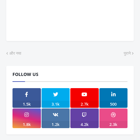
और नया
पुराने
FOLLOW US
1.5k
3.1k
2.7k
500
1.8k
1.2k
4.2k
2.3k