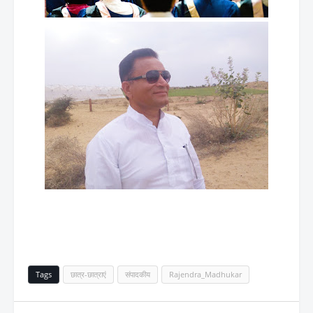
Tags
छात्र-छात्राएं
संपादकीय
Rajendra_Madhukar