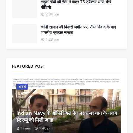
राहुल गाँधी की रैली में मात्र 75 ट्रेक्टर आये, देखें
वीडियो
2:04 pm
चीनी सामान की बिक्री जमीन पर, सीमा विवाद के बाद
भारतीय ग्राहक नाराज
1:23 pm
FEATURED POST
आदर्श
Indian Navy के ऑफिसियल पेज पर राजस्थान के गज़ब
इंटरव्यू को मिली जगह
Times
1:40 pm