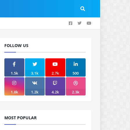
FOLLOW US
1.5k
3.1k
2.7k
500
1.8k
1.2k
4.2k
2.3k
MOST POPULAR