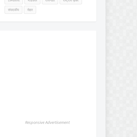
टेक्नोलॉजी
मेडिकल
राजनीति
राष्ट्रीय ख़बर
संपादकीय
सेहत
Responsive Advertisement