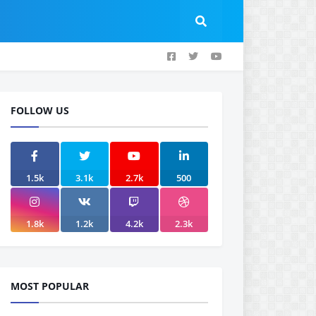
FOLLOW US
1.5k
3.1k
2.7k
500
1.8k
1.2k
4.2k
2.3k
MOST POPULAR