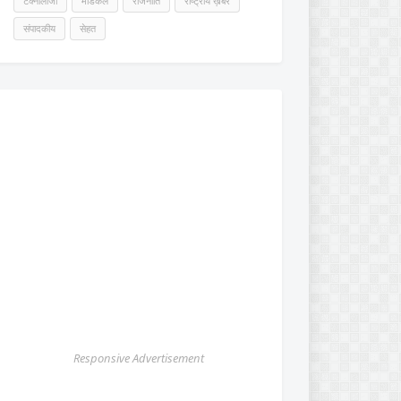
टेक्नोलॉजी
मेडिकल
राजनीति
राष्ट्रीय ख़बर
संपादकीय
सेहत
Responsive Advertisement