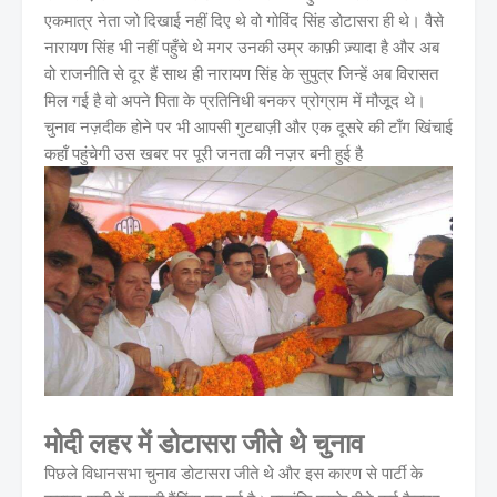
एकमात्र नेता जो दिखाई नहीं दिए थे वो गोविंद सिंह डोटासरा ही थे। वैसे
नारायण सिंह भी नहीं पहुँचे थे मगर उनकी उम्र काफ़ी ज़्यादा है और अब
वो राजनीति से दूर हैं साथ ही नारायण सिंह के सुपुत्र जिन्हें अब विरासत
मिल गई है वो अपने पिता के प्रतिनिधी बनकर प्रोग्राम में मौजूद थे।
चुनाव नज़दीक होने पर भी आपसी गुटबाज़ी और एक दूसरे की टाँग खिंचाई
कहॉं पहुंचेगी उस खबर पर पूरी जनता की नज़र बनी हुई है
मोदी लहर में डोटासरा जीते थे चुनाव
पिछले विधानसभा चुनाव डोटासरा जीते थे और इस कारण से पार्टी के