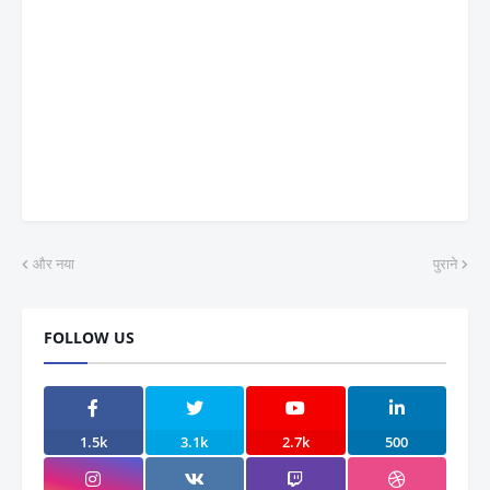
और नया
पुराने
FOLLOW US
1.5k
3.1k
2.7k
500