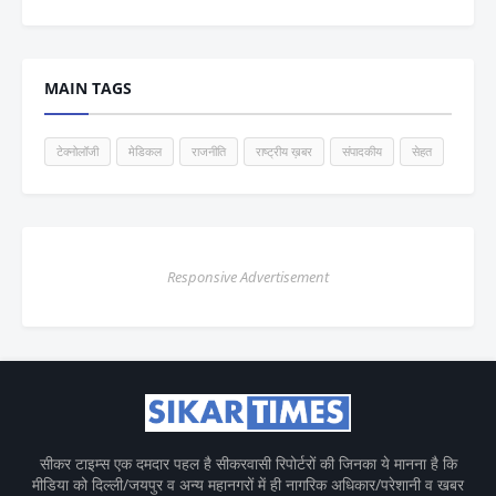
MAIN TAGS
टेक्नोलॉजी
मेडिकल
राजनीति
राष्ट्रीय ख़बर
संपादकीय
सेहत
Responsive Advertisement
सीकर टाइम्स एक दमदार पहल है सीकरवासी रिपोर्टरों की जिनका ये मानना है कि
मीडिया को दिल्ली/जयपुर व अन्य महानगरों में ही नागरिक अधिकार/परेशानी व खबर