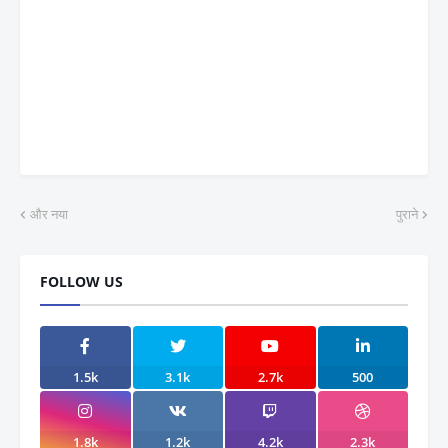
और नया
पुराने
FOLLOW US
1.5k
3.1k
2.7k
500
1.8k
1.2k
4.2k
2.3k