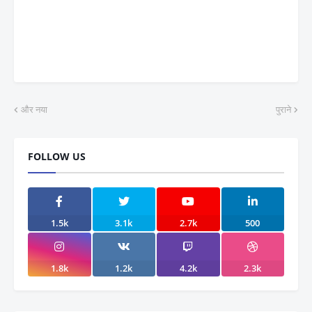
और नया
पुराने
FOLLOW US
1.5k
3.1k
2.7k
500
1.8k
1.2k
4.2k
2.3k